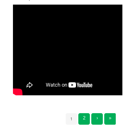
2
›
»
1