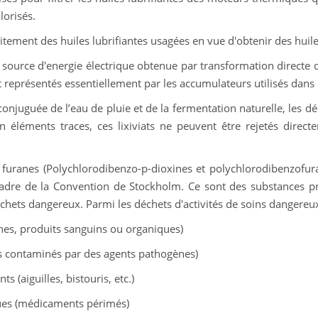
lorisés.
aitement des huiles lubrifiantes usagées en vue d'obtenir des huile
 source d'energie électrique obtenue par transformation directe d
 représentés essentiellement par les accumulateurs utilisés dans
 conjuguée de l’eau de pluie et de la fermentation naturelle, les d
en éléments traces, ces lixiviats ne peuvent être rejetés direct
s furanes (Polychlorodibenzo-p-dioxines et polychlorodibenzofu
cadre de la Convention de Stockholm. Ce sont des substances pr
hets dangereux. Parmi les déchets d'activités de soins dangereux
ines, produits sanguins ou organiques)
ets contaminés par des agents pathogènes)
s (aiguilles, bistouris, etc.)
ques (médicaments périmés)