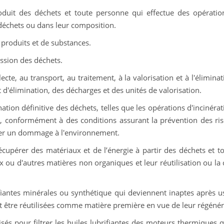
roduit des déchets et toute personne qui effectue des opérati
déchets ou dans leur composition.
 produits et de substances.
ssion des déchets.
llecte, au transport, au traitement, à la valorisation et à l'élimin
t d'élimination, des décharges et des unités de valorisation.
nation définitive des déchets, telles que les opérations d'incinér
, conformément à des conditions assurant la prévention des ris
er un dommage à l'environnement.
écupérer des matériaux et de l’énergie à partir des déchets et t
x ou d'autres matières non organiques et leur réutilisation ou la
fiantes minérales ou synthétique qui deviennent inaptes après us
t être réutilisées comme matière première en vue de leur régénér
isés pour filtrer les huiles lubrifiantes des moteurs thermiques 