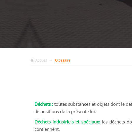
Accueil
»
Glossaire
Déchets :
toutes substances et objets dont le déte
dispositions de la présente loi.
Déchets Industriels et spéciaux:
les déchets don
contiennent.