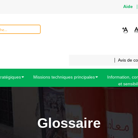
Aide
Avis de c
tratégiques
Missions techniques principales
Information, c
et sensibil
Glossaire