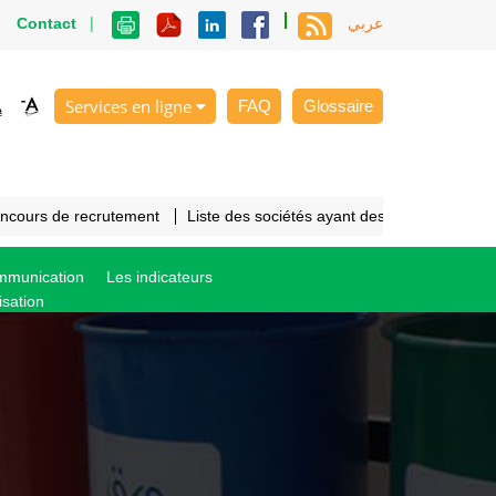
|
|
Contact
عربي
Services en ligne
FAQ
Glossaire
oncours de recrutement
Liste des sociétés ayant des cahiers des c
ommunication
Les indicateurs
isation