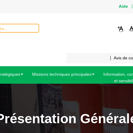
Aide
Avis de c
tratégiques
Missions techniques principales
Information, c
et sensibil
Présentation Général