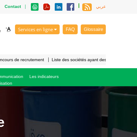
|
|
Contact
عربي
Services en ligne
FAQ
Glossaire
oncours de recrutement
Liste des sociétés ayant des cahiers des c
ommunication
Les indicateurs
isation
e