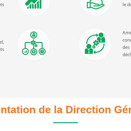
ets
le d
Amél
conc
el,
des 
ets
déc
ntation de la Direction Gé