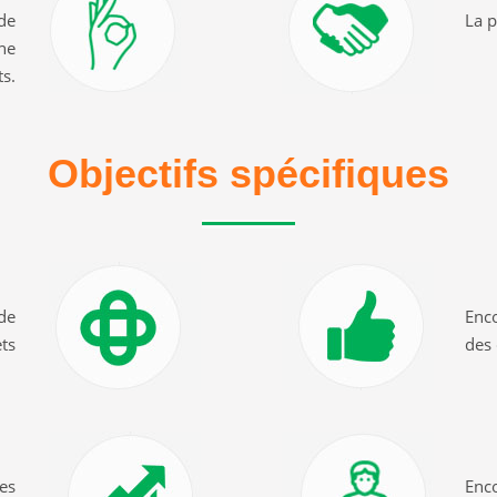
 de
La p
ne
ts.
Objectifs spécifiques
 de
Enco
ts
des
tes
Enco