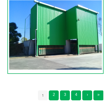
2
3
4
›
»
1